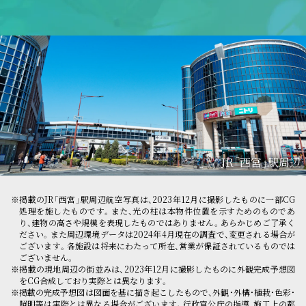
JR「西宮」駅周辺
掲載のJR「西宮」駅周辺航空写真は、2023年12月に撮影したものに一部CG
処理を施したものです。また、光の柱は本物件位置を示すためのものであ
り、建物の高さや規模を表現したものではありません。あらかじめご了承く
ださい。また周辺環境データは2024年4月現在の調査で、変更される場合が
ございます。各施設は将来にわたって所在、営業が保証されているものでは
ございません。
掲載の現地周辺の街並みは、2023年12月に撮影したものに外観完成予想図
をCG合成しており実際とは異なります。
掲載の完成予想図は図面を基に描き起こしたもので、外観・外構・植栽・色彩・
照明等は実際とは異なる場合がございます。行政官公庁の指導、施工上の都